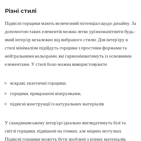
Різні стилі
Підвісні горщики мають величезний потенціал щодо дизайну. За
допомогою таких елементів можна легко урізноманітнити будь-
який інтер’єр незалежно від вибраного стилю. Для інтер’єру в
стилі мінімалізм підійдуть горщики з простими формами та
нейтральними кольорами, які гармоніюватимуть із основними
елементами. У стилі бохо можна використовувати:
яскраві, екзотичні горщики;
горщики, прикрашені візерунками;
підвісні конструкції із натуральних матеріалів.
У скандинавському інтер’єрі ідеально виглядатимуть білі та
світлі горщики, підвішені на тонких, але міцних мотузках.
Підвісні горщики можуть бути зроблені з різних матеріалів,