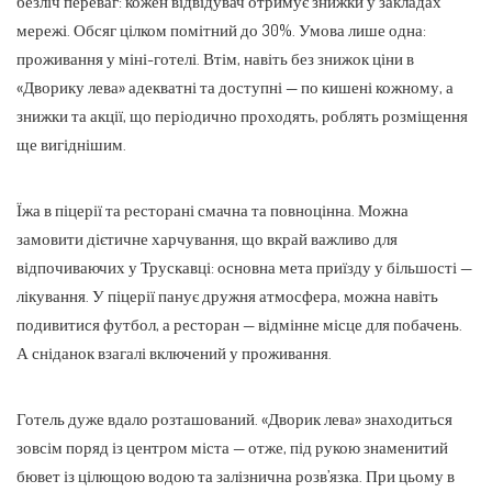
безліч переваг: кожен відвідувач отримує знижки у закладах
мережі. Обсяг цілком помітний до 30%. Умова лише одна:
проживання у міні-готелі. Втім, навіть без знижок ціни в
«Дворику лева» адекватні та доступні — по кишені кожному, а
знижки та акції, що періодично проходять, роблять розміщення
ще вигіднішим.
Їжа в піцерії та ресторані смачна та повноцінна. Можна
замовити дієтичне харчування, що вкрай важливо для
відпочиваючих у Трускавці: основна мета приїзду у більшості —
лікування. У піцерії панує дружня атмосфера, можна навіть
подивитися футбол, а ресторан — відмінне місце для побачень.
А сніданок взагалі включений у проживання.
Готель дуже вдало розташований. «Дворик лева» знаходиться
зовсім поряд із центром міста — отже, під рукою знаменитий
бювет із цілющою водою та залізнична розв’язка. При цьому в