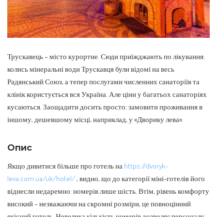
Трускавець – місто курортне. Сюди приїжджають по лікування:
колись мінеральні води Трускавця були відомі на весь
Радянський Союз, а тепер послугами численних санаторіїв та
клінік користується вся Україна.
Але ціни у багатьох санаторіях
кусаються. Заощадити досить просто: замовити проживання в
іншому, дешевшому місці, наприклад, у «Дворику лева».
Опис
Якщо дивитися більше про готель на
https://dvoryk-
leva.com.ua/uk/hotel/
, видно, що до категорії міні-готелів його
віднесли недаремно: номерів лише шість. Втім, рівень комфорту
високий – незважаючи на скромні розміри, це повноцінний
якісний готель. Невелика кількість номерів дозволяє персоналу