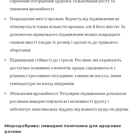
спричиняє погіршення здоров’я, гальмування росту та
зниження врожайності.
Покращення якості врожаю: Користь від підживлення не
обмежується тільки кількістю врожаю, але й його якістю. За
допомогою правильного підживлення можна покращити
смакові якості плодів, їх розмір і здатність до тривалого
зберігання.
Підвищення стійкості до стресів: Рослини, які отримують
достатньо поживних елементів, краще справляються з
різними стресовими ситуаціями, такими як посуха, зміни
температури чи напад шкідників.
Збільшення врожайності: Регулярне підживлення допомагає
рослинам використовувати всі можливості ґрунту і
забезпечує максимальну віддачу від кожного куща чи дерева.
Мікродобриво: невидимі помічники для здорових
рослин