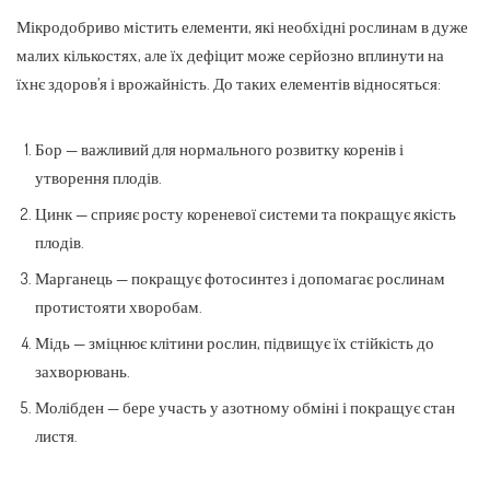
Мікродобриво містить елементи, які необхідні рослинам в дуже
малих кількостях, але їх дефіцит може серйозно вплинути на
їхнє здоров’я і врожайність. До таких елементів відносяться:
Бор — важливий для нормального розвитку коренів і
утворення плодів.
Цинк — сприяє росту кореневої системи та покращує якість
плодів.
Марганець — покращує фотосинтез і допомагає рослинам
протистояти хворобам.
Мідь — зміцнює клітини рослин, підвищує їх стійкість до
захворювань.
Молібден — бере участь у азотному обміні і покращує стан
листя.